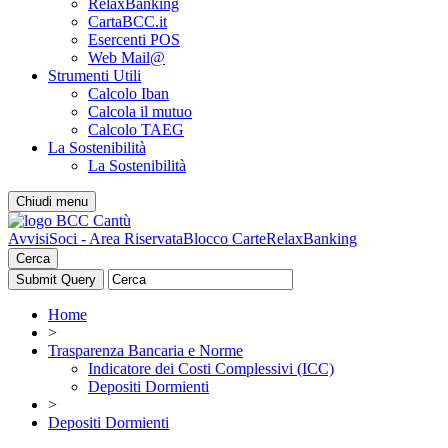
RelaxBanking
CartaBCC.it
Esercenti POS
Web Mail@
Strumenti Utili
Calcolo Iban
Calcola il mutuo
Calcolo TAEG
La Sostenibilità
La Sostenibilità
Chiudi menu
Avvisi
Soci - Area Riservata
Blocco Carte
RelaxBanking
Cerca
Home
>
Trasparenza Bancaria e Norme
Indicatore dei Costi Complessivi (ICC)
Depositi Dormienti
>
Depositi Dormienti