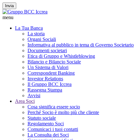
Invia
menu
La Tua Banca
La storia
Organi Sociali
Informativa al pubblico in tema di Governo Societario
Documenti societari
Etica di Gruppo e Whistleblowing
Bilancio e Bilancio Sociale
Un Sistema di Valori
Correspondent Banking
Investor Relations
Il Gruppo BCC Iccrea
Rassegna Stampa
Avvisi
Area Soci
Cosa significa essere socio
Perché Socio è molto più che cliente
Statuto sociale
Regolamento Soci
Comunicaci i tuoi contatti
La Consulta dei Soci