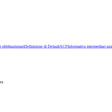
ti obbligazionari
Definizione di Default
ACF
Informativa intermediari assi
ea