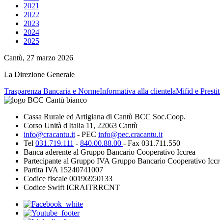
2021
2022
2023
2024
2025
Cantù, 27 marzo 2026
La Direzione Generale
Trasparenza Bancaria e Norme
Informativa alla clientela
Mifid e Presti
Cassa Rurale ed Artigiana di Cantù BCC Soc.Coop.
Corso Unità d'Italia 11, 22063 Cantù
info@cracantu.it
- PEC
info@pec.cracantu.it
Tel
031.719.111
-
840.00.88.00
- Fax 031.711.550
Banca aderente al Gruppo Bancario Cooperativo Iccrea
Partecipante al Gruppo IVA Gruppo Bancario Cooperativo Iccr
Partita IVA 15240741007
Codice fiscale 00196950133
Codice Swift ICRAITRRCNT