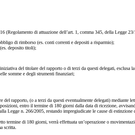
 116 (Regolamento di attuazione dell’art. 1, comma 345, della Legge 23/1
bbligo di rimborso (es. conti correnti e depositi a risparmio);
es. deposito titoli);
iziativa del titolare del rapporto o di terzi da questi delegati, esclusa 
delle somme e degli strumenti finanziari;
re del rapporto, (o a terzi da questi eventualmente delegati) mediante le
sizioni, entro il termine di 180 giorni dalla data di ricezione, avvisand
dalla Legge n. 266/2005, restando impregiudicate le cause di estinzione de
tto termine di 180 giorni, verrà effettuata un’operazione o movimentazione
 scritta.