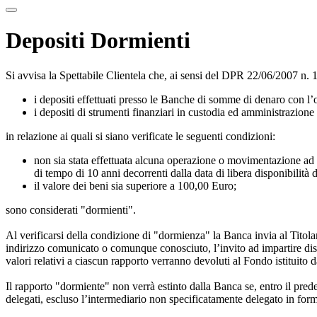
Depositi Dormienti
Si avvisa la Spettabile Clientela che, ai sensi del DPR 22/06/2007 n.
i depositi effettuati presso le Banche di somme di denaro con l’o
i depositi di strumenti finanziari in custodia ed amministrazione (
in relazione ai quali si siano verificate le seguenti condizioni:
non sia stata effettuata alcuna operazione o movimentazione ad in
di tempo di 10 anni decorrenti dalla data di libera disponibilità 
il valore dei beni sia superiore a 100,00 Euro;
sono considerati "dormienti".
Al verificarsi della condizione di "dormienza" la Banca invia al Titola
indirizzo comunicato o comunque conosciuto, l’invito ad impartire dispo
valori relativi a ciascun rapporto verranno devoluti al Fondo istituito 
Il rapporto "dormiente" non verrà estinto dalla Banca se, entro il prede
delegati, escluso l’intermediario non specificatamente delegato in forma