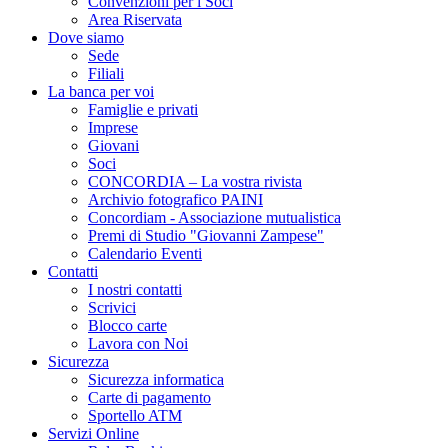
Convenzioni per i Soci
Area Riservata
Dove siamo
Sede
Filiali
La banca per voi
Famiglie e privati
Imprese
Giovani
Soci
CONCORDIA – La vostra rivista
Archivio fotografico PAINI
Concordiam - Associazione mutualistica
Premi di Studio "Giovanni Zampese"
Calendario Eventi
Contatti
I nostri contatti
Scrivici
Blocco carte
Lavora con Noi
Sicurezza
Sicurezza informatica
Carte di pagamento
Sportello ATM
Servizi Online