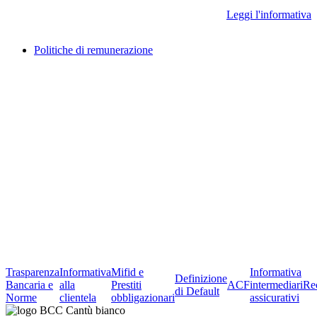
Leggi l'informativa
Politiche di remunerazione
Trasparenza
Informativa
Mifid e
Informativa
Definizione
Bancaria e
alla
Prestiti
ACF
intermediari
Re
di Default
Norme
clientela
obbligazionari
assicurativi