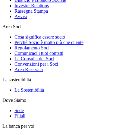
Bilancio e Bilancio Sociale
Investor Relations
Rassegna Stampa
Avvisi
Area Soci
Cosa significa essere socio
Perché Socio è molto più che cliente
Regolamento Soci
Comunicaci i tuoi contatti
La Consulta dei Soci
Convenzioni per i Soci
Area Riservata
La sostenibilità
La Sostenibilità
Dove Siamo
Sede
Filiali
La banca per voi