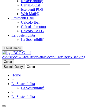
RelaxBanking
CartaBCC.it
Esercenti POS
Web Mail@
Strumenti Utili
Calcolo Iban
Calcola il mutuo
Calcolo TAEG
La Sostenibilità
La Sostenibilità
Chiudi menu
Avvisi
Soci - Area Riservata
Blocco Carte
RelaxBanking
Cerca
Home
>
La Sostenibilità
La Sostenibilità
>
La Sostenibilità