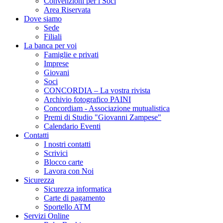
Convenzioni per i Soci
Area Riservata
Dove siamo
Sede
Filiali
La banca per voi
Famiglie e privati
Imprese
Giovani
Soci
CONCORDIA – La vostra rivista
Archivio fotografico PAINI
Concordiam - Associazione mutualistica
Premi di Studio "Giovanni Zampese"
Calendario Eventi
Contatti
I nostri contatti
Scrivici
Blocco carte
Lavora con Noi
Sicurezza
Sicurezza informatica
Carte di pagamento
Sportello ATM
Servizi Online