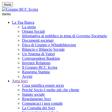
Invia
menu
La Tua Banca
La storia
Organi Sociali
Informativa al pubblico in tema di Governo Societario
Documenti societari
Etica di Gruppo e Whistleblowing
Bilancio e Bilancio Sociale
Un Sistema di Valori
Correspondent Banking
Investor Relations
Il Gruppo BCC Iccrea
Rassegna Stampa
Avvisi
Area Soci
Cosa significa essere socio
Perché Socio è molto più che cliente
Statuto sociale
Regolamento Soci
Comunicaci i tuoi contatti
La Consulta dei Soci