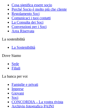
Cosa significa essere socio
Perché Socio è molto più che cliente
Regolamento Soci
Comunicaci i tuoi contatti
La Consulta dei Soci
Convenzioni per i Soci
Area Riservata
La sostenibilità
La Sostenibilità
Dove Siamo
Sede
Filiali
La banca per voi
Famiglie e privati
Imprese
Giovani
Soci
CONCORDIA – La vostra rivista
Archivio fotografico PAINI