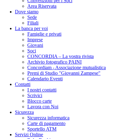
Convenzioni per i Soci
Area Riservata
Dove siamo
Sede
Filiali
La banca per voi
Famiglie e privati
Imprese
Giovani
Soci
CONCORDIA – La vostra rivista
Archivio fotografico PAINI
Concordiam - Associazione mutualistica
Premi di Studio "Giovanni Zampese"
Calendario Eventi
Contatti
I nostri contatti
Scrivici
Blocco carte
Lavora con Noi
Sicurezza
Sicurezza informatica
Carte di pagamento
Sportello ATM
Servizi Online