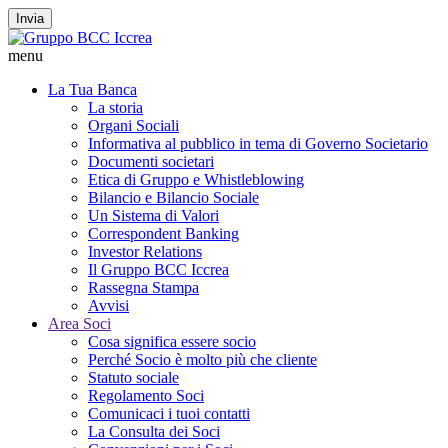
Invia
menu
La Tua Banca
La storia
Organi Sociali
Informativa al pubblico in tema di Governo Societario
Documenti societari
Etica di Gruppo e Whistleblowing
Bilancio e Bilancio Sociale
Un Sistema di Valori
Correspondent Banking
Investor Relations
Il Gruppo BCC Iccrea
Rassegna Stampa
Avvisi
Area Soci
Cosa significa essere socio
Perché Socio è molto più che cliente
Statuto sociale
Regolamento Soci
Comunicaci i tuoi contatti
La Consulta dei Soci