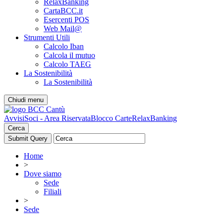
RelaxBanking
CartaBCC.it
Esercenti POS
Web Mail@
Strumenti Utili
Calcolo Iban
Calcola il mutuo
Calcolo TAEG
La Sostenibilità
La Sostenibilità
Chiudi menu
Avvisi
Soci - Area Riservata
Blocco Carte
RelaxBanking
Cerca
Home
>
Dove siamo
Sede
Filiali
>
Sede