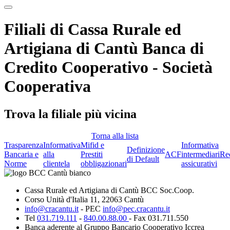
Filiali di Cassa Rurale ed
Artigiana di Cantù Banca di
Credito Cooperativo - Società
Cooperativa
Trova la filiale più vicina
Torna alla lista
Trasparenza
Informativa
Mifid e
Informativa
Definizione
Bancaria e
alla
Prestiti
ACF
intermediari
Re
di Default
Norme
clientela
obbligazionari
assicurativi
Cassa Rurale ed Artigiana di Cantù BCC Soc.Coop.
Corso Unità d'Italia 11, 22063 Cantù
info@cracantu.it
- PEC
info@pec.cracantu.it
Tel
031.719.111
-
840.00.88.00
- Fax 031.711.550
Banca aderente al Gruppo Bancario Cooperativo Iccrea