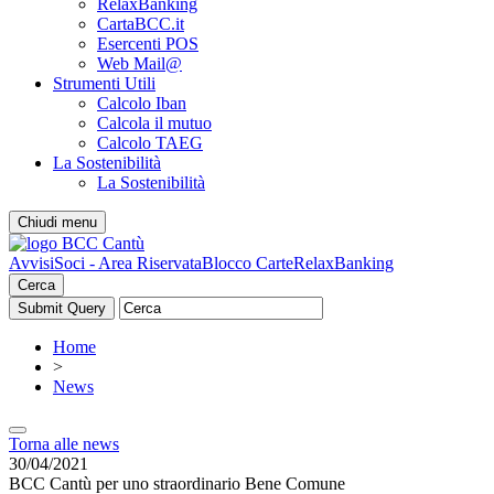
RelaxBanking
CartaBCC.it
Esercenti POS
Web Mail@
Strumenti Utili
Calcolo Iban
Calcola il mutuo
Calcolo TAEG
La Sostenibilità
La Sostenibilità
Chiudi menu
Avvisi
Soci - Area Riservata
Blocco Carte
RelaxBanking
Cerca
Home
>
News
Torna alle news
30/04/2021
BCC Cantù per uno straordinario Bene Comune