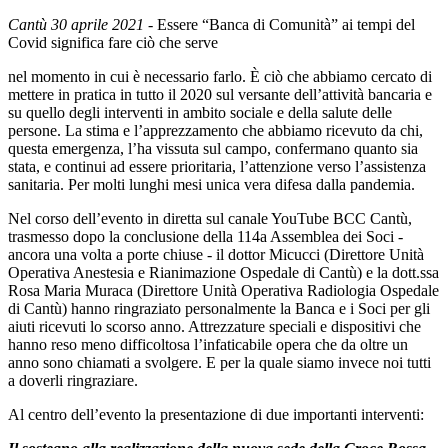
Cantù 30 aprile 2021
- Essere “Banca di Comunità” ai tempi del
Covid significa fare ciò che serve
nel momento in cui è necessario farlo. È ciò che abbiamo cercato di
mettere in pratica in tutto il 2020 sul versante dell’attività bancaria e
su quello degli interventi in ambito sociale e della salute delle
persone. La stima e l’apprezzamento che abbiamo ricevuto da chi,
questa emergenza, l’ha vissuta sul campo, confermano quanto sia
stata, e continui ad essere prioritaria, l’attenzione verso l’assistenza
sanitaria. Per molti lunghi mesi unica vera difesa dalla pandemia.
Nel corso dell’evento in diretta sul canale YouTube BCC Cantù,
trasmesso dopo la conclusione della 114a Assemblea dei Soci -
ancora una volta a porte chiuse - il dottor Micucci (Direttore Unità
Operativa Anestesia e Rianimazione Ospedale di Cantù) e la dott.ssa
Rosa Maria Muraca (Direttore Unità Operativa Radiologia Ospedale
di Cantù) hanno ringraziato personalmente la Banca e i Soci per gli
aiuti ricevuti lo scorso anno. Attrezzature speciali e dispositivi che
hanno reso meno difficoltosa l’infaticabile opera che da oltre un
anno sono chiamati a svolgere. E per la quale siamo invece noi tutti
a doverli ringraziare.
Al centro dell’evento la presentazione di due importanti interventi: