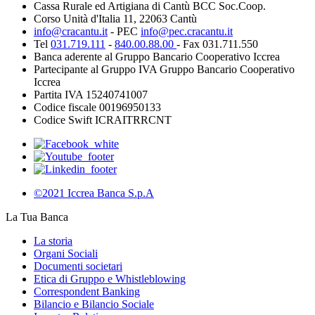
Cassa Rurale ed Artigiana di Cantù BCC Soc.Coop.
Corso Unità d'Italia 11, 22063 Cantù
info@cracantu.it
- PEC
info@pec.cracantu.it
Tel
031.719.111
-
840.00.88.00
- Fax 031.711.550
Banca aderente al Gruppo Bancario Cooperativo Iccrea
Partecipante al Gruppo IVA Gruppo Bancario Cooperativo
Iccrea
Partita IVA 15240741007
Codice fiscale 00196950133
Codice Swift ICRAITRRCNT
©2021 Iccrea Banca S.p.A
La Tua Banca
La storia
Organi Sociali
Documenti societari
Etica di Gruppo e Whistleblowing
Correspondent Banking
Bilancio e Bilancio Sociale