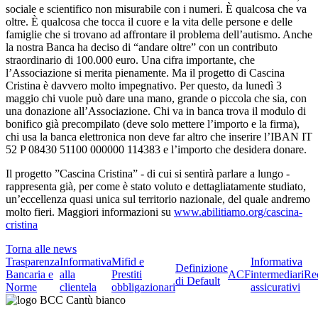
sociale e scientifico non misurabile con i numeri. È qualcosa che va
oltre. È qualcosa che tocca il cuore e la vita delle persone e delle
famiglie che si trovano ad affrontare il problema dell’autismo. Anche
la nostra Banca ha deciso di “andare oltre” con un contributo
straordinario di 100.000 euro. Una cifra importante, che
l’Associazione si merita pienamente. Ma il progetto di Cascina
Cristina è davvero molto impegnativo. Per questo, da lunedì 3
maggio chi vuole può dare una mano, grande o piccola che sia, con
una donazione all’Associazione. Chi va in banca trova il modulo di
bonifico già precompilato (deve solo mettere l’importo e la firma),
chi usa la banca elettronica non deve far altro che inserire l’IBAN IT
52 P 08430 51100 000000 114383 e l’importo che desidera donare.
Il progetto ”Cascina Cristina” - di cui si sentirà parlare a lungo -
rappresenta già, per come è stato voluto e dettagliatamente studiato,
un’eccellenza quasi unica sul territorio nazionale, del quale andremo
molto fieri. Maggiori informazioni su
www.abilitiamo.org/cascina-
cristina
Torna alle news
Trasparenza
Informativa
Mifid e
Informativa
Definizione
Bancaria e
alla
Prestiti
ACF
intermediari
Re
di Default
Norme
clientela
obbligazionari
assicurativi