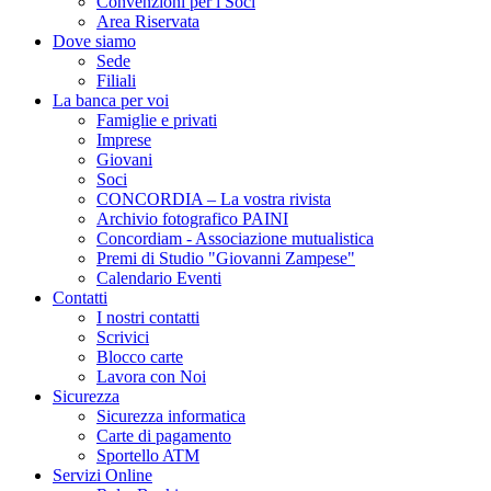
Convenzioni per i Soci
Area Riservata
Dove siamo
Sede
Filiali
La banca per voi
Famiglie e privati
Imprese
Giovani
Soci
CONCORDIA – La vostra rivista
Archivio fotografico PAINI
Concordiam - Associazione mutualistica
Premi di Studio "Giovanni Zampese"
Calendario Eventi
Contatti
I nostri contatti
Scrivici
Blocco carte
Lavora con Noi
Sicurezza
Sicurezza informatica
Carte di pagamento
Sportello ATM
Servizi Online