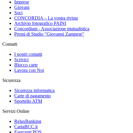
Imprese
Giovani
Soci
CONCORDIA – La vostra rivista
Archivio fotografico PAINI
Concordiam - Associazione mutualistica
Premi di Studio "Giovanni Zampese"
Contatti
I nostri contatti
Scrivici
Blocco carte
Lavora con Noi
Sicurezza
Sicurezza informatica
Carte di pagamento
Sportello ATM
Servizi Online
RelaxBanking
CartaBCC.it
Esercenti POS