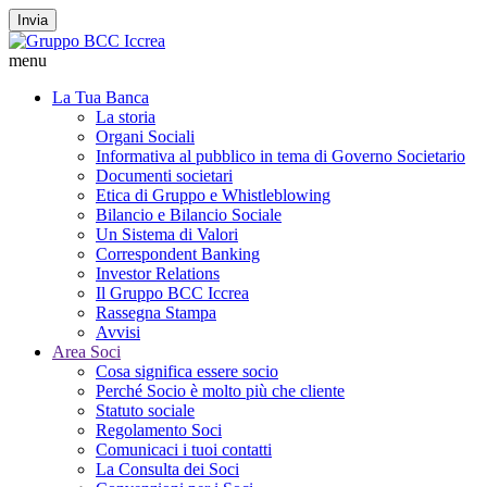
Invia
menu
La Tua Banca
La storia
Organi Sociali
Informativa al pubblico in tema di Governo Societario
Documenti societari
Etica di Gruppo e Whistleblowing
Bilancio e Bilancio Sociale
Un Sistema di Valori
Correspondent Banking
Investor Relations
Il Gruppo BCC Iccrea
Rassegna Stampa
Avvisi
Area Soci
Cosa significa essere socio
Perché Socio è molto più che cliente
Statuto sociale
Regolamento Soci
Comunicaci i tuoi contatti
La Consulta dei Soci