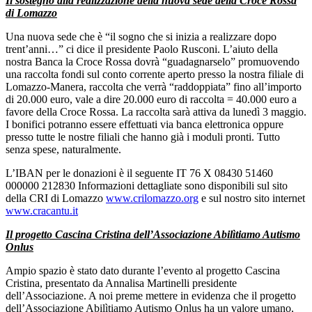
Il sostegno alla realizzazione della nuova sede della Croce Rossa
di Lomazzo
Una nuova sede che è “il sogno che si inizia a realizzare dopo
trent’anni…” ci dice il presidente Paolo Rusconi. L’aiuto della
nostra Banca la Croce Rossa dovrà “guadagnarselo” promuovendo
una raccolta fondi sul conto corrente aperto presso la nostra filiale di
Lomazzo-Manera, raccolta che verrà “raddoppiata” fino all’importo
di 20.000 euro, vale a dire 20.000 euro di raccolta = 40.000 euro a
favore della Croce Rossa. La raccolta sarà attiva da lunedì 3 maggio.
I bonifici potranno essere effettuati via banca elettronica oppure
presso tutte le nostre filiali che hanno già i moduli pronti. Tutto
senza spese, naturalmente.
L’IBAN per le donazioni è il seguente IT 76 X 08430 51460
000000 212830 Informazioni dettagliate sono disponibili sul sito
della CRI di Lomazzo
www.crilomazzo.org
e sul nostro sito internet
www.cracantu.it
Il progetto Cascina Cristina dell’Associazione Abilìtiamo Autismo
Onlus
Ampio spazio è stato dato durante l’evento al progetto Cascina
Cristina, presentato da Annalisa Martinelli presidente
dell’Associazione. A noi preme mettere in evidenza che il progetto
dell’Associazione Abilìtiamo Autismo Onlus ha un valore umano,