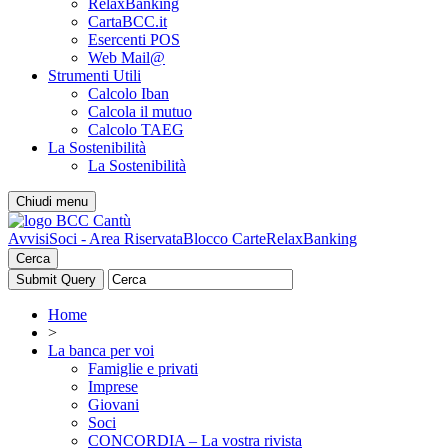
RelaxBanking
CartaBCC.it
Esercenti POS
Web Mail@
Strumenti Utili
Calcolo Iban
Calcola il mutuo
Calcolo TAEG
La Sostenibilità
La Sostenibilità
Chiudi menu
Avvisi
Soci - Area Riservata
Blocco Carte
RelaxBanking
Cerca
Home
>
La banca per voi
Famiglie e privati
Imprese
Giovani
Soci
CONCORDIA – La vostra rivista