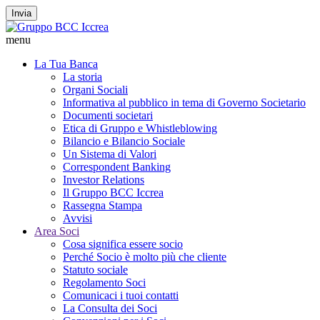
Invia
menu
La Tua Banca
La storia
Organi Sociali
Informativa al pubblico in tema di Governo Societario
Documenti societari
Etica di Gruppo e Whistleblowing
Bilancio e Bilancio Sociale
Un Sistema di Valori
Correspondent Banking
Investor Relations
Il Gruppo BCC Iccrea
Rassegna Stampa
Avvisi
Area Soci
Cosa significa essere socio
Perché Socio è molto più che cliente
Statuto sociale
Regolamento Soci
Comunicaci i tuoi contatti
La Consulta dei Soci