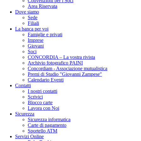
Convenzioni per i Soci
Area Riservata
Dove siamo
Sede
Filiali
La banca per voi
Famiglie e privati
Imprese
Giovani
Soci
CONCORDIA – La vostra rivista
Archivio fotografico PAINI
Concordiam - Associazione mutualistica
Premi di Studio "Giovanni Zampese"
Calendario Eventi
Contatti
I nostri contatti
Scrivici
Blocco carte
Lavora con Noi
Sicurezza
Sicurezza informatica
Carte di pagamento
Sportello ATM
Servizi Online