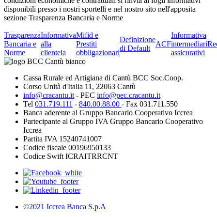
condizioni economiche e contrattuali si rinvia ai fogli informativi
disponibili presso i nostri sportelli e nel nostro sito nell'apposita
sezione Trasparenza Bancaria e Norme
Trasparenza
Informativa
Mifid e
Informativa
Definizione
Bancaria e
alla
Prestiti
ACF
intermediari
Re
di Default
Norme
clientela
obbligazionari
assicurativi
Cassa Rurale ed Artigiana di Cantù BCC Soc.Coop.
Corso Unità d'Italia 11, 22063 Cantù
info@cracantu.it
- PEC
info@pec.cracantu.it
Tel
031.719.111
-
840.00.88.00
- Fax 031.711.550
Banca aderente al Gruppo Bancario Cooperativo Iccrea
Partecipante al Gruppo IVA Gruppo Bancario Cooperativo
Iccrea
Partita IVA 15240741007
Codice fiscale 00196950133
Codice Swift ICRAITRRCNT
©2021 Iccrea Banca S.p.A