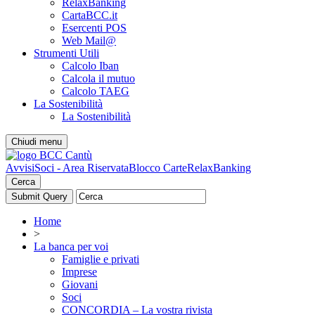
RelaxBanking
CartaBCC.it
Esercenti POS
Web Mail@
Strumenti Utili
Calcolo Iban
Calcola il mutuo
Calcolo TAEG
La Sostenibilità
La Sostenibilità
Chiudi menu
Avvisi
Soci - Area Riservata
Blocco Carte
RelaxBanking
Cerca
Home
>
La banca per voi
Famiglie e privati
Imprese
Giovani
Soci
CONCORDIA – La vostra rivista