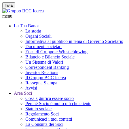
Invia
menu
La Tua Banca
La storia
Organi Sociali
Informativa al pubblico in tema di Governo Societario
Documenti societari
Etica di Gruppo e Whistleblowing
Bilancio e Bilancio Sociale
Un Sistema di Valori
Correspondent Banking
Investor Relations
Il Gruppo BCC Iccrea
Rassegna Stampa
Avvisi
Area Soci
Cosa significa essere socio
Perché Socio è molto più che cliente
Statuto sociale
Regolamento Soci
Comunicaci i tuoi contatti
La Consulta dei Soci