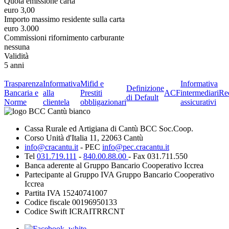
Quota emissione carta
euro 3,00
Importo massimo residente sulla carta
euro 3.000
Commissioni rifornimento carburante
nessuna
Validità
5 anni
Trasparenza
Informativa
Mifid e
Informativa
Definizione
Bancaria e
alla
Prestiti
ACF
intermediari
Re
di Default
Norme
clientela
obbligazionari
assicurativi
Cassa Rurale ed Artigiana di Cantù BCC Soc.Coop.
Corso Unità d'Italia 11, 22063 Cantù
info@cracantu.it
- PEC
info@pec.cracantu.it
Tel
031.719.111
-
840.00.88.00
- Fax 031.711.550
Banca aderente al Gruppo Bancario Cooperativo Iccrea
Partecipante al Gruppo IVA Gruppo Bancario Cooperativo
Iccrea
Partita IVA 15240741007
Codice fiscale 00196950133
Codice Swift ICRAITRRCNT