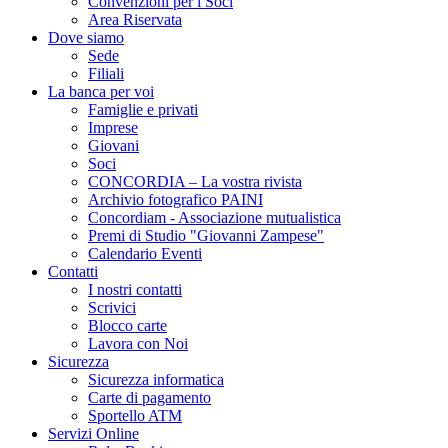
Convenzioni per i Soci
Area Riservata
Dove siamo
Sede
Filiali
La banca per voi
Famiglie e privati
Imprese
Giovani
Soci
CONCORDIA – La vostra rivista
Archivio fotografico PAINI
Concordiam - Associazione mutualistica
Premi di Studio "Giovanni Zampese"
Calendario Eventi
Contatti
I nostri contatti
Scrivici
Blocco carte
Lavora con Noi
Sicurezza
Sicurezza informatica
Carte di pagamento
Sportello ATM
Servizi Online