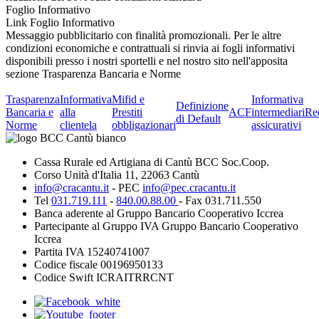
Foglio Informativo
Link Foglio Informativo
Messaggio pubblicitario con finalità promozionali. Per le altre
condizioni economiche e contrattuali si rinvia ai fogli informativi
disponibili presso i nostri sportelli e nel nostro sito nell'apposita
sezione Trasparenza Bancaria e Norme
Trasparenza
Informativa
Mifid e
Informativa
Definizione
Bancaria e
alla
Prestiti
ACF
intermediari
Re
di Default
Norme
clientela
obbligazionari
assicurativi
Cassa Rurale ed Artigiana di Cantù BCC Soc.Coop.
Corso Unità d'Italia 11, 22063 Cantù
info@cracantu.it
- PEC
info@pec.cracantu.it
Tel
031.719.111
-
840.00.88.00
- Fax 031.711.550
Banca aderente al Gruppo Bancario Cooperativo Iccrea
Partecipante al Gruppo IVA Gruppo Bancario Cooperativo
Iccrea
Partita IVA 15240741007
Codice fiscale 00196950133
Codice Swift ICRAITRRCNT