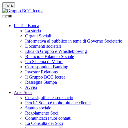
Invia
menu
La Tua Banca
La storia
Organi Sociali
Informativa al pubblico in tema di Governo Societario
Documenti societari
Etica di Gruppo e Whistleblowing
Bilancio e Bilancio Sociale
Un Sistema di Valori
Correspondent Banking
Investor Relations
Il Gruppo BCC Iccrea
Rassegna Stampa
Avvisi
Area Soci
Cosa significa essere socio
Perché Socio è molto più che cliente
Statuto sociale
Regolamento Soci
Comunicaci i tuoi contatti
La Consulta dei Soci