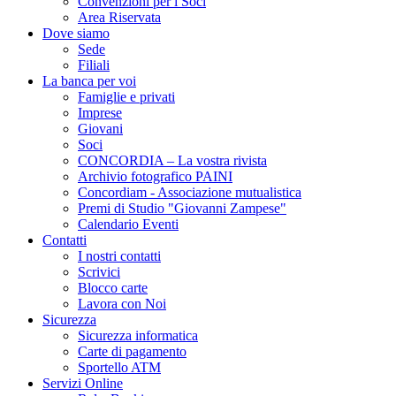
Convenzioni per i Soci
Area Riservata
Dove siamo
Sede
Filiali
La banca per voi
Famiglie e privati
Imprese
Giovani
Soci
CONCORDIA – La vostra rivista
Archivio fotografico PAINI
Concordiam - Associazione mutualistica
Premi di Studio "Giovanni Zampese"
Calendario Eventi
Contatti
I nostri contatti
Scrivici
Blocco carte
Lavora con Noi
Sicurezza
Sicurezza informatica
Carte di pagamento
Sportello ATM
Servizi Online