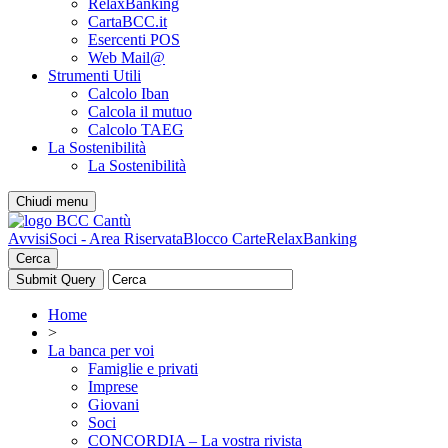
RelaxBanking
CartaBCC.it
Esercenti POS
Web Mail@
Strumenti Utili
Calcolo Iban
Calcola il mutuo
Calcolo TAEG
La Sostenibilità
La Sostenibilità
Chiudi menu
Avvisi
Soci - Area Riservata
Blocco Carte
RelaxBanking
Cerca
Home
>
La banca per voi
Famiglie e privati
Imprese
Giovani
Soci
CONCORDIA – La vostra rivista