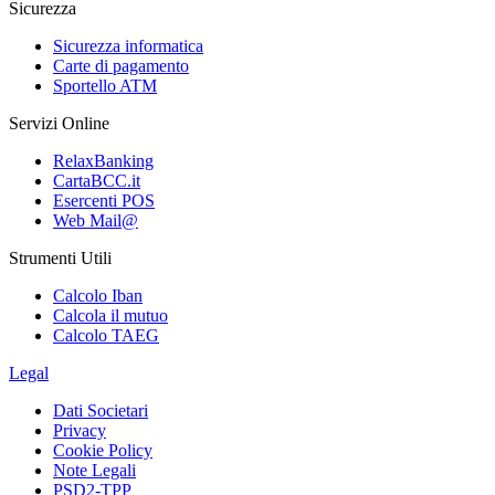
Sicurezza
Sicurezza informatica
Carte di pagamento
Sportello ATM
Servizi Online
RelaxBanking
CartaBCC.it
Esercenti POS
Web Mail@
Strumenti Utili
Calcolo Iban
Calcola il mutuo
Calcolo TAEG
Legal
Dati Societari
Privacy
Cookie Policy
Note Legali
PSD2-TPP