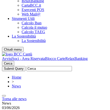
RelaxBanking
CartaBCC.it
Esercenti POS
Web Mail@
Strumenti Utili
Calcolo Iban
Calcola il mutuo
Calcolo TAEG
La Sostenibilità
La Sostenibilità
Chiudi menu
Avvisi
Soci - Area Riservata
Blocco Carte
RelaxBanking
Cerca
Home
>
News
Torna alle news
News
03/06/2026