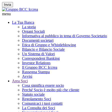
Invia
menu
La Tua Banca
La storia
Organi Sociali
Informativa al pubblico in tema di Governo Societario
Documenti societari
Etica di Gruppo e Whistleblowing
Bilancio e Bilancio Sociale
Un Sistema di Valori
Correspondent Banking
Investor Relations
Il Gruppo BCC Iccrea
Rassegna Stampa
Avvisi
Area Soci
Cosa significa essere socio
Perché Socio è molto più che cliente
Statuto sociale
Regolamento Soci
Comunicaci i tuoi contatti
La Consulta dei Soci