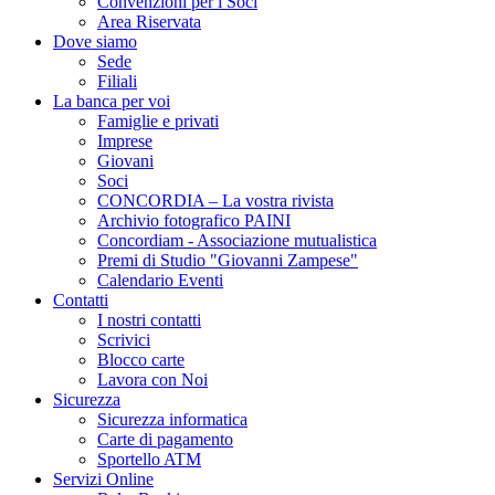
Convenzioni per i Soci
Area Riservata
Dove siamo
Sede
Filiali
La banca per voi
Famiglie e privati
Imprese
Giovani
Soci
CONCORDIA – La vostra rivista
Archivio fotografico PAINI
Concordiam - Associazione mutualistica
Premi di Studio "Giovanni Zampese"
Calendario Eventi
Contatti
I nostri contatti
Scrivici
Blocco carte
Lavora con Noi
Sicurezza
Sicurezza informatica
Carte di pagamento
Sportello ATM
Servizi Online