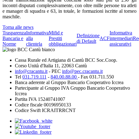
incontri disputati complessivamente, con oltre mille persone tra atleti
e manager di squadra e 63, in totale, le formazioni iscritte al torneo
maschile.
Torna alle news
Trasparenza
Informativa
Mifid e
Informativa
Definizione
Bancaria e
alla
Prestiti
ACF
intermediari
Re
di Default
Norme
clientela
obbligazionari
assicurativi
Cassa Rurale ed Artigiana di Cantù BCC Soc.Coop.
Corso Unità d'Italia 11, 22063 Cantù
info@cracantu.it
- PEC
info@pec.cracantu.it
Tel
031.719.111
-
840.00.88.00
- Fax 031.711.550
Banca aderente al Gruppo Bancario Cooperativo Iccrea
Partecipante al Gruppo IVA Gruppo Bancario Cooperativo
Iccrea
Partita IVA 15240741007
Codice fiscale 00196950133
Codice Swift ICRAITRRCNT