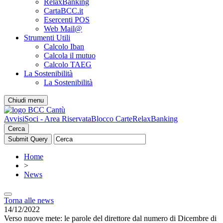
RelaxBanking
CartaBCC.it
Esercenti POS
Web Mail@
Strumenti Utili
Calcolo Iban
Calcola il mutuo
Calcolo TAEG
La Sostenibilità
La Sostenibilità
Chiudi menu
Avvisi
Soci - Area Riservata
Blocco Carte
RelaxBanking
Cerca
Home
>
News
Torna alle news
14/12/2022
Verso nuove mete: le parole del direttore dal numero di Dicembre di