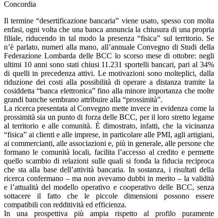
Concordia
Il termine “desertificazione bancaria” viene usato, spesso con molta
enfasi, ogni volta che una banca annuncia la chiusura di una propria
filiale, riducendo in tal modo la presenza “fisica” sul territorio. Se
n’è parlato, numeri alla mano, all’annuale Convegno di Studi della
Federazione Lombarda delle BCC lo scorso mese di ottobre: negli
ultimi 10 anni sono stati chiusi 11.231 sportelli bancari, pari al 34%
di quelli in precedenza attivi. Le motivazioni sono molteplici, dalla
riduzione dei costi alla possibilità di operare a distanza tramite la
cosiddetta “banca elettronica” fino alla minore importanza che molte
grandi banche sembrano attribuire alla “prossimità”.
La ricerca presentata al Convegno mette invece in evidenza come la
prossimità sia un punto di forza delle BCC, per il loro stretto legame
al territorio e alle comunità. È dimostrato, infatti, che la vicinanza
“fisica” ai clienti e alle imprese, in particolare alle PMI, agli artigiani,
ai commercianti, alle associazioni e, più in generale, alle persone che
formano le comunità locali, facilita l’accesso al credito e permette
quello scambio di relazioni sulle quali si fonda la fiducia reciproca
che sta alla base dell’attività bancaria. In sostanza, i risultati della
ricerca confermano – ma non avevamo dubbi in merito – la validità
e l’attualità del modello operativo e cooperativo delle BCC, senza
sottacere il fatto che le piccole dimensioni possono essere
compatibili con redditività ed efficienza.
In una prospettiva più ampia rispetto al profilo puramente