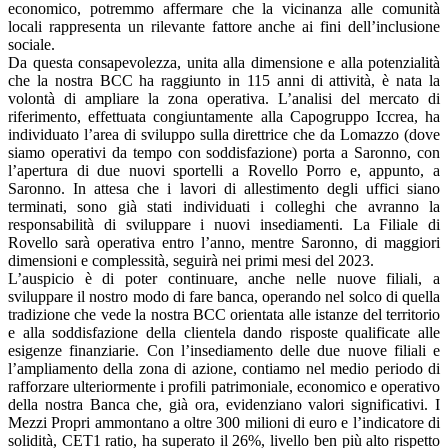
economico, potremmo affermare che la vicinanza alle comunità
locali rappresenta un rilevante fattore anche ai fini dell’inclusione
sociale.
Da questa consapevolezza, unita alla dimensione e alla potenzialità
che la nostra BCC ha raggiunto in 115 anni di attività, è nata la
volontà di ampliare la zona operativa. L’analisi del mercato di
riferimento, effettuata congiuntamente alla Capogruppo Iccrea, ha
individuato l’area di sviluppo sulla direttrice che da Lomazzo (dove
siamo operativi da tempo con soddisfazione) porta a Saronno, con
l’apertura di due nuovi sportelli a Rovello Porro e, appunto, a
Saronno. In attesa che i lavori di allestimento degli uffici siano
terminati, sono già stati individuati i colleghi che avranno la
responsabilità di sviluppare i nuovi insediamenti. La Filiale di
Rovello sarà operativa entro l’anno, mentre Saronno, di maggiori
dimensioni e complessità, seguirà nei primi mesi del 2023.
L’auspicio è di poter continuare, anche nelle nuove filiali, a
sviluppare il nostro modo di fare banca, operando nel solco di quella
tradizione che vede la nostra BCC orientata alle istanze del territorio
e alla soddisfazione della clientela dando risposte qualificate alle
esigenze finanziarie. Con l’insediamento delle due nuove filiali e
l’ampliamento della zona di azione, contiamo nel medio periodo di
rafforzare ulteriormente i profili patrimoniale, economico e operativo
della nostra Banca che, già ora, evidenziano valori significativi. I
Mezzi Propri ammontano a oltre 300 milioni di euro e l’indicatore di
solidità, CET1 ratio, ha superato il 26%, livello ben più alto rispetto