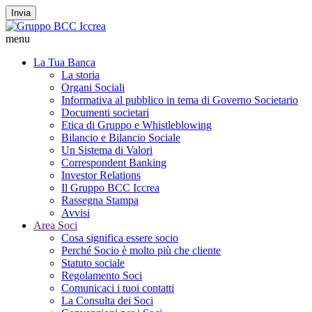
Invia
menu
La Tua Banca
La storia
Organi Sociali
Informativa al pubblico in tema di Governo Societario
Documenti societari
Etica di Gruppo e Whistleblowing
Bilancio e Bilancio Sociale
Un Sistema di Valori
Correspondent Banking
Investor Relations
Il Gruppo BCC Iccrea
Rassegna Stampa
Avvisi
Area Soci
Cosa significa essere socio
Perché Socio è molto più che cliente
Statuto sociale
Regolamento Soci
Comunicaci i tuoi contatti
La Consulta dei Soci