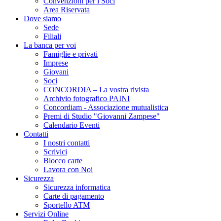
Convenzioni per i Soci
Area Riservata
Dove siamo
Sede
Filiali
La banca per voi
Famiglie e privati
Imprese
Giovani
Soci
CONCORDIA – La vostra rivista
Archivio fotografico PAINI
Concordiam - Associazione mutualistica
Premi di Studio "Giovanni Zampese"
Calendario Eventi
Contatti
I nostri contatti
Scrivici
Blocco carte
Lavora con Noi
Sicurezza
Sicurezza informatica
Carte di pagamento
Sportello ATM
Servizi Online