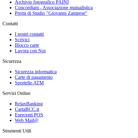
Archivio fotografico PAINI
Concordiam - Associazione mutualistica
Premi di Studio "Giovanni Zampese"
Contatti
I nostri contatti
Scrivici
Blocco carte
Lavora con Noi
Sicurezza
Sicurezza informatica
Carte di pagamento
Sportello ATM
Servizi Online
RelaxBanking
CartaBCC.it
Esercenti POS
Web Mail@
Strumenti Utili