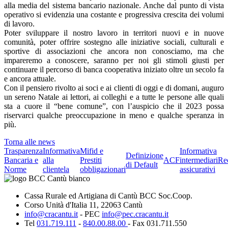
alla media del sistema bancario nazionale. Anche dal punto di vista
operativo si evidenzia una costante e progressiva crescita dei volumi
di lavoro.
Poter sviluppare il nostro lavoro in territori nuovi e in nuove
comunità, poter offrire sostegno alle iniziative sociali, culturali e
sportive di associazioni che ancora non conosciamo, ma che
impareremo a conoscere, saranno per noi gli stimoli giusti per
continuare il percorso di banca cooperativa iniziato oltre un secolo fa
e ancora attuale.
Con il pensiero rivolto ai soci e ai clienti di oggi e di domani, auguro
un sereno Natale ai lettori, ai colleghi e a tutte le persone alle quali
sta a cuore il “bene comune”, con l’auspicio che il 2023 possa
riservarci qualche preoccupazione in meno e qualche speranza in
più.
Torna alle news
Trasparenza
Informativa
Mifid e
Informativa
Definizione
Bancaria e
alla
Prestiti
ACF
intermediari
Re
di Default
Norme
clientela
obbligazionari
assicurativi
Cassa Rurale ed Artigiana di Cantù BCC Soc.Coop.
Corso Unità d'Italia 11, 22063 Cantù
info@cracantu.it
- PEC
info@pec.cracantu.it
Tel
031.719.111
-
840.00.88.00
- Fax 031.711.550