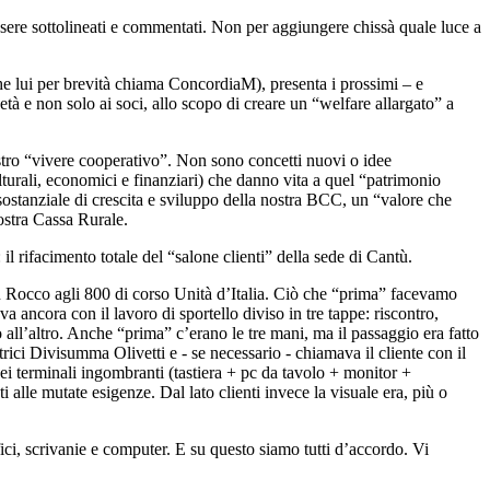
ssere sottolineati e commentati. Non per aggiungere chissà quale luce a
e lui per brevità chiama ConcordiaM), presenta i prossimi – e
età e non solo ai soci, allo scopo di creare un “welfare allargato” a
nostro “vivere cooperativo”. Non sono concetti nuovi o idee
turali, economici e finanziari) che danno vita a quel “patrimonio
ostanziale di crescita e sviluppo della nostra BCC, un “valore che
ostra Cassa Rurale.
il rifacimento totale del “salone clienti” della sede di Cantù.
an Rocco agli 800 di corso Unità d’Italia. Ciò che “prima” facevamo
ancora con il lavoro di sportello diviso in tre tappe: riscontro,
 all’altro. Anche “prima” c’erano le tre mani, ma il passaggio era fatto
rici Divisumma Olivetti e - se necessario - chiamava il cliente con il
ei terminali ingombranti (tastiera + pc da tavolo + monitor +
 alle mutate esigenze. Dal lato clienti invece la visuale era, più o
fici, scrivanie e computer. E su questo siamo tutti d’accordo. Vi