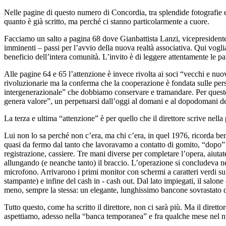
Nelle pagine di questo numero di Concordia, tra splendide fotografie e
quanto è già scritto, ma perché ci stanno particolarmente a cuore.
Facciamo un salto a pagina 68 dove Gianbattista Lanzi, vicepresidente
imminenti – passi per l’avvio della nuova realtà associativa. Qui voglia
beneficio dell’intera comunità. L’invito è di leggere attentamente le p
Alle pagine 64 e 65 l’attenzione è invece rivolta ai soci “vecchi e nuov
rivoluzionarie ma la conferma che la cooperazione è fondata sulle pers
intergenerazionale” che dobbiamo conservare e tramandare. Per questo 
genera valore”, un perpetuarsi dall’oggi al domani e al dopodomani del
La terza e ultima “attenzione” è per quello che il direttore scrive nell
Lui non lo sa perché non c’era, ma chi c’era, in quel 1976, ricorda b
quasi da fermo dal tanto che lavoravamo a contatto di gomito, “dopo” di
registrazione, cassiere. Tre mani diverse per completare l’opera, aiuta
allungando (e neanche tanto) il braccio. L’operazione si concludeva nel
microfono. Arrivarono i primi monitor con schermi a caratteri verdi su
stampante) e infine del cash in - cash out. Dal lato impiegati, il salon
meno, sempre la stessa: un elegante, lunghissimo bancone sovrastato da
Tutto questo, come ha scritto il direttore, non ci sarà più. Ma il diret
aspettiamo, adesso nella “banca temporanea” e fra qualche mese nel nu