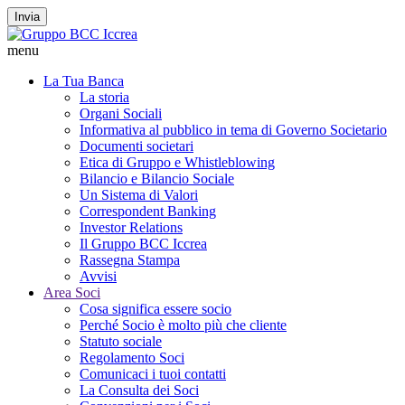
Invia
menu
La Tua Banca
La storia
Organi Sociali
Informativa al pubblico in tema di Governo Societario
Documenti societari
Etica di Gruppo e Whistleblowing
Bilancio e Bilancio Sociale
Un Sistema di Valori
Correspondent Banking
Investor Relations
Il Gruppo BCC Iccrea
Rassegna Stampa
Avvisi
Area Soci
Cosa significa essere socio
Perché Socio è molto più che cliente
Statuto sociale
Regolamento Soci
Comunicaci i tuoi contatti
La Consulta dei Soci