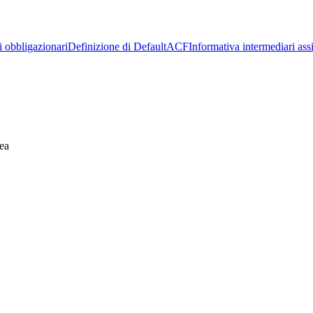
ti obbligazionari
Definizione di Default
ACF
Informativa intermediari assi
ea