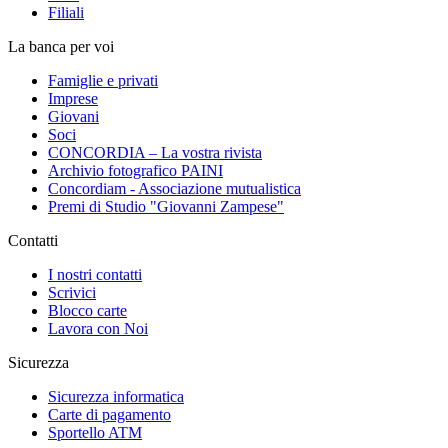
Filiali
La banca per voi
Famiglie e privati
Imprese
Giovani
Soci
CONCORDIA – La vostra rivista
Archivio fotografico PAINI
Concordiam - Associazione mutualistica
Premi di Studio "Giovanni Zampese"
Contatti
I nostri contatti
Scrivici
Blocco carte
Lavora con Noi
Sicurezza
Sicurezza informatica
Carte di pagamento
Sportello ATM