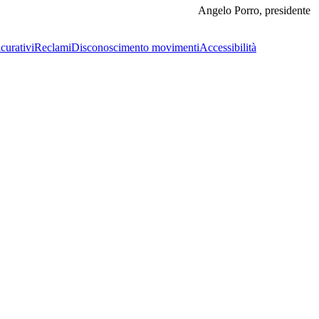
Angelo Porro, presidente
curativi
Reclami
Disconoscimento movimenti
Accessibilità