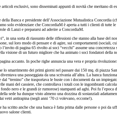
 articoli esclusivi, sono disseminati appunti di novità che meritano di e
 della Banca e presidente dell’Associazione Mutualistica Concordia (ch
mo solo evidenziare che ConcordiaM è aperta a tutti i clienti di tutte le 
arole di Lanzi e prepararsi ad aderire a ConcordiaM.
i”, in una sorta di riassunto delle riflessioni che stanno alla base del 
one, sul loro modo di pensare e di agire, sui comportamenti (sociali, cul
l’invito di pagina 65 rivolto ai soci “vecchi” assume una concretezza s
la visione di un futuro migliore che ha animato i soci fondatori della n
a pagina accanto. In poche righe annuncia una vera e propria rivoluzione: 
ene lo smarrimento dei primi giorni nel passare dai 150 mq. di piazza S
ventava una passeggiata da una scrivania all’altra. La banca funzionava 
te dal “trenino” che trasportava le buste con i documenti da un impiegato
le mani del cassiere, che controllava i totali con le ingombranti calcolat
 fondo nero e le grandi (e rumorose) stampanti ad aghi. Poi fu l’epoca d
e della sede ha dunque visto almeno una dozzina di sostanziali adattamenti
i vetri antirapina (negli anni ’70 ci volevano, eccome!).
tore ha scritto anche che una banca è fatta prima dalle persone o poi da uf
ovo salone clienti.