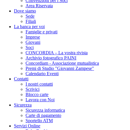
Convenzioni per i Soci
Area Riservata
Dove siamo
Sede
Filiali
La banca per voi
Famiglie e privati
Imprese
Giovani
Soci
CONCORDIA – La vostra rivista
Archivio fotografico PAINI
Concordiam - Associazione mutualistica
Premi di Studio "Giovanni Zampese"
Calendario Eventi
Contatti
I nostri contatti
Scrivici
Blocco carte
Lavora con Noi
Sicurezza
Sicurezza informatica
Carte di pagamento
Sportello ATM
Servizi Online