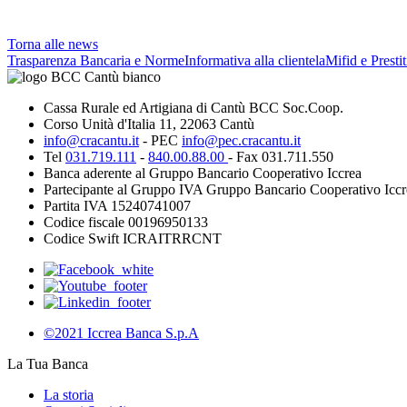
Torna alle news
Trasparenza Bancaria e Norme
Informativa alla clientela
Mifid e Presti
Cassa Rurale ed Artigiana di Cantù BCC Soc.Coop.
Corso Unità d'Italia 11, 22063 Cantù
info@cracantu.it
- PEC
info@pec.cracantu.it
Tel
031.719.111
-
840.00.88.00
- Fax 031.711.550
Banca aderente al Gruppo Bancario Cooperativo Iccrea
Partecipante al Gruppo IVA Gruppo Bancario Cooperativo Iccr
Partita IVA 15240741007
Codice fiscale 00196950133
Codice Swift ICRAITRRCNT
©2021 Iccrea Banca S.p.A
La Tua Banca
La storia