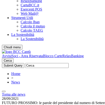
RelaxBanking
CartaBCC.it
Esercenti POS
Web Mail@
Strumenti Utili
Calcolo Iban
Calcola il mutuo
Calcolo TAEG
La Sostenibilità
La Sostenibilità
Chiudi menu
Avvisi
Soci - Area Riservata
Blocco Carte
RelaxBanking
Cerca
Home
>
News
Torna alle news
28/09/2021
FUTURO PROSSIMO: le parole del presidente dal numero di Settem